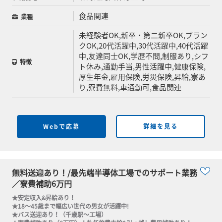
食品関連
業種
未経験者OK,新卒・第二新卒OK,ブラン
クOK,20代活躍中,30代活躍中,40代活躍
中,友達同士OK,学歴不問,制服あり,シフ
特徴
ト休み,通勤手当,男性活躍中,健康保険,
厚生年金,雇用保険,労災保険,昇給,寮あ
り,寮費無料,車通勤可,食品関連
Webで応募
詳細を見る
無料送迎あり！/最先端半導体工場でのサポート業務
／寮費補助6万円
★安定収入&昇給あり！

★18～45歳まで幅広い世代の男女が活躍中!

★バス送迎あり！（千歳駅～工場）
