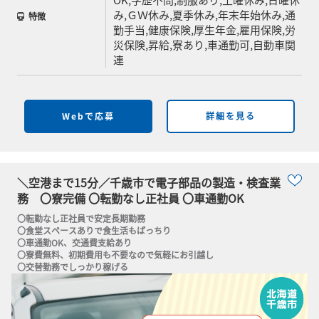
OK,学歴不問,制服あり,土曜休み,日曜休
み,ＧＷ休み,夏季休み,年末年始休み,通
特徴
勤手当,健康保険,厚生年金,雇用保険,労
災保険,昇給,寮あり,車通勤可,自動車関
連
Webで応募
詳細を見る
＼空港まで15分／千歳市で電子部品の製造・検査業
務 〇寮完備 〇転勤なし正社員 〇車通勤OK
〇転勤なし正社員で安定長期勤務

〇食堂スペースありで食生活もばっちり

〇車通勤OK、交通費支給あり

〇寮費無料、初期費用も不要なので気軽にお引越し

〇交替勤務でしっかり稼げる