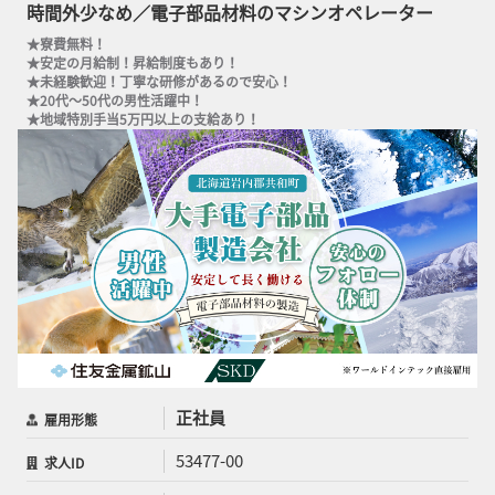
時間外少なめ／電子部品材料のマシンオペレーター
★寮費無料！

★安定の月給制！昇給制度もあり！

★未経験歓迎！丁寧な研修があるので安心！

★20代～50代の男性活躍中！

★地域特別手当5万円以上の支給あり！
正社員
雇用形態
53477-00
求人ID