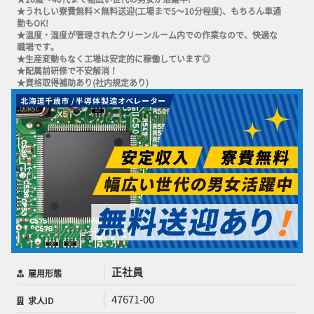
★うれしい寮費無料×無料送迎(工場まで5～10分程度)、もちろん車通
勤もOK!

★温度・湿度が管理されたクリーンルーム内での作業なので、快適な
職場です。

★生産変動もなく工場は安定的に稼働しています◎

★配属前研修で不安解消！

★資格取得補助あり(社内規定あり)
正社員
雇用形態
47671-00
求人ID