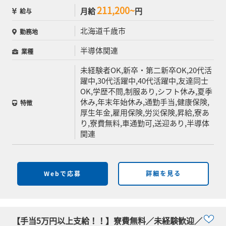
211,200~
月給
円
給与
北海道千歳市
勤務地
半導体関連
業種
未経験者OK,新卒・第二新卒OK,20代活
躍中,30代活躍中,40代活躍中,友達同士
OK,学歴不問,制服あり,シフト休み,夏季
休み,年末年始休み,通勤手当,健康保険,
特徴
厚生年金,雇用保険,労災保険,昇給,寮あ
り,寮費無料,車通勤可,送迎あり,半導体
関連
Webで応募
詳細を見る
【手当5万円以上支給！！】寮費無料／未経験歓迎／