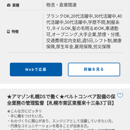
物流・倉庫関連
業種
ブランクOK,20代活躍中,30代活躍中,40
代活躍中,50代活躍中,学歴不問,制服あ
り,ネイルOK,髪の毛明るめOK,車通勤
特徴
可,オープニング,大手企業,禁煙・分煙,
交通費規定内支給,週5日,シフト制,健康
保険,厚生年金,雇用保険,労災保険
Webで応募
詳細を見る
★アマゾン札幌DSで働く★ベルトコンベア設備の保
全業務の管理監督【札幌市東区東雁来十三条3丁目】
★こんな方にピッタリ

・手に職をつけたい方。

・ものづくりに関心があり、エンジニアとして活躍していきたい方。

・円滑なコミュニケーションを取ることが出来る方。
