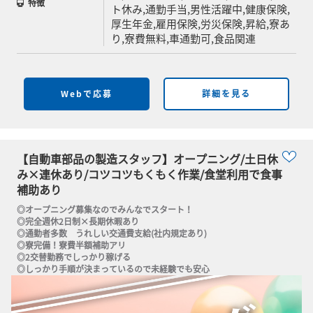
特徴
ト休み,通勤手当,男性活躍中,健康保険,
厚生年金,雇用保険,労災保険,昇給,寮あ
り,寮費無料,車通勤可,食品関連
Webで応募
詳細を見る
【自動車部品の製造スタッフ】オープニング/土日休
み×連休あり/コツコツもくもく作業/食堂利用で食事
補助あり
◎オープニング募集なのでみんなでスタート！

◎完全週休2日制×長期休暇あり

◎通勤者多数　うれしい交通費支給(社内規定あり)

◎寮完備！寮費半額補助アリ

◎2交替勤務でしっかり稼げる

◎しっかり手順が決まっているので未経験でも安心