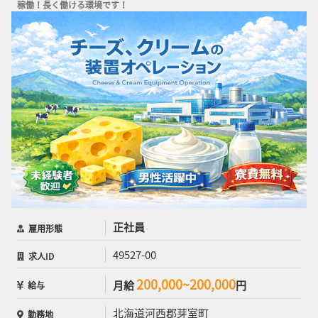
稼働！長く働ける環境です！
正社員
雇用形態
49527-00
求人ID
200,000~200,000
月給
円
給与
北海道河西郡芽室町
勤務地