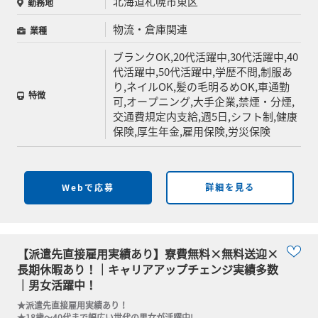
北海道札幌市東区
勤務地
物流・倉庫関連
業種
ブランクOK,20代活躍中,30代活躍中,40
代活躍中,50代活躍中,学歴不問,制服あ
り,ネイルOK,髪の毛明るめOK,車通勤
特徴
可,オープニング,大手企業,禁煙・分煙,
交通費規定内支給,週5日,シフト制,健康
保険,厚生年金,雇用保険,労災保険
Webで応募
詳細を見る
【派遣先直接雇用実績あり】寮費無料×無料送迎×
長期休暇あり！｜キャリアアップチェンジ実績多数
｜男女活躍中！
★派遣先直接雇用実績あり！

★18歳～40代まで幅広い世代の男女が活躍中!
