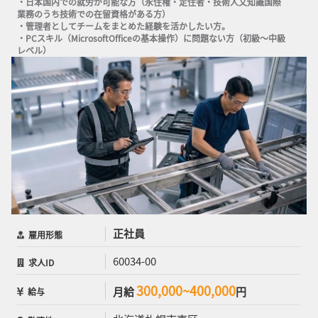
・日本国内での就労が可能な方（永住権・定住者・技術人文知識国際
業務のうち技術での在留資格がある方）

・管理者としてチームをまとめた経験を活かしたい方。

・PCスキル（MicrosoftOfficeの基本操作）に問題ない方（初級～中級
レベル）
正社員
雇用形態
60034-00
求人ID
300,000~400,000
月給
円
給与