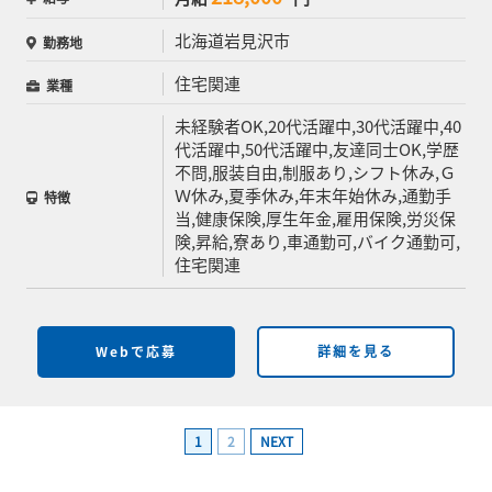
北海道岩見沢市
勤務地
住宅関連
業種
未経験者OK,20代活躍中,30代活躍中,40
代活躍中,50代活躍中,友達同士OK,学歴
不問,服装自由,制服あり,シフト休み,Ｇ
Ｗ休み,夏季休み,年末年始休み,通勤手
特徴
当,健康保険,厚生年金,雇用保険,労災保
険,昇給,寮あり,車通勤可,バイク通勤可,
住宅関連
Webで応募
詳細を見る
1
2
NEXT