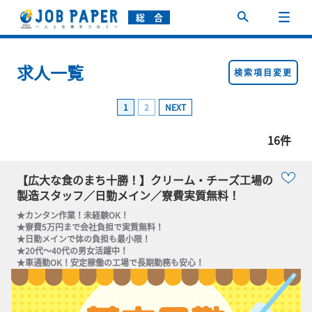
総 合
求人一覧
検索項目変更
1
2
NEXT
16件
【広大な食のまち十勝！】クリーム・チーズ工場の
製造スタッフ／日勤メイン／寮費実質無料！
★カンタン作業！未経験OK！

★寮費5万円まで会社負担で実質無料！

★日勤メインで体の負担も最小限！

★20代～40代の男女活躍中！

★車通勤OK！安定稼働の工場で長期勤務も安心！