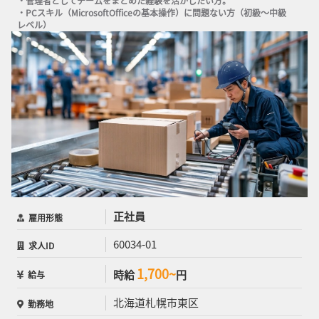
・管理者としてチームをまとめた経験を活かしたい方。

・PCスキル（MicrosoftOfficeの基本操作）に問題ない方（初級～中級
レベル）
正社員
雇用形態
60034-01
求人ID
1,700~
時給
円
給与
北海道札幌市東区
勤務地