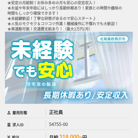
★安定の月給制！お休み多めの月も安心の安定収入！

★お盆や年末年始にはしっかり長期休暇あり！家族との時間や趣味の
時間もしっかり確保できます！

★未経験歓迎！丁寧な研修があるので安心スタート♪

★人気のモクモク＆コツコツ作業！機械操作に不慣れでも大歓迎！

★車通勤可能！交通費支給あり！（最大2万円/月）
正社員
雇用形態
54755-00
求人ID
218,000~
月給
円
給与