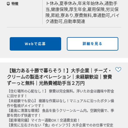
ト休み,夏季休み,年末年始休み,通勤手
特徴
当,健康保険,厚生年金,雇用保険,労災保
険,昇給,寮あり,寮費無料,車通勤可,バイ
ク通勤可,自動車関連
Webで応募
詳細を見る
【魅力ある十勝で暮らそう！】大手企業｜チーズ・
クリームの製造オペレーション｜未経験歓迎｜寮費
ずーっと無料｜光熱費補助手当２万円
【住む場所の心配なし！】 寮費は完全無料。浮いたお金は趣味や貯金
に回せます！

【未経験でも安心】 複雑な作業はなし！マニュアルに沿ったボタン操
作や監視がメインです！

【最高に清潔な環境】 食品を扱うクリーンルーム内。空調完備で、季
節を問わず快適です！

【駐車場完備】マイカー通勤OK！交通費支給！

【景気に左右されない『食』のインフラ】大手企業でのお仕事で安定