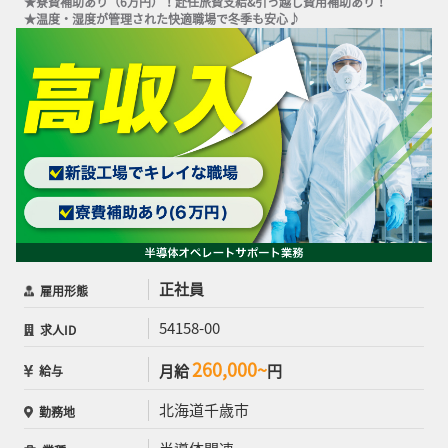
★寮費補助あり（6万円）！赴任旅費支給&引っ越し費用補助あり！

★温度・湿度が管理された快適職場で冬季も安心♪
正社員
雇用形態
54158-00
求人ID
260,000~
月給
円
給与
北海道千歳市
勤務地