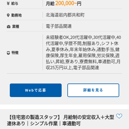
200,000~
月給
円
給与
北海道岩内郡共和町
勤務地
電子部品関連
業種
未経験者OK,20代活躍中,30代活躍中,40
代活躍中,学歴不問,制服あり,シフト休
み,夏季休み,年末年始休み,通勤手当,健
特徴
康保険,厚生年金,雇用保険,労災保険,週
払い,昇給,寮あり,寮費無料,車通勤可,月
収25万円以上,電子部品関連
Webで応募
詳細を見る
【住宅窓の製造スタッフ】 月給制の安定収入＋大型
連休あり｜シンプル作業｜車通勤可