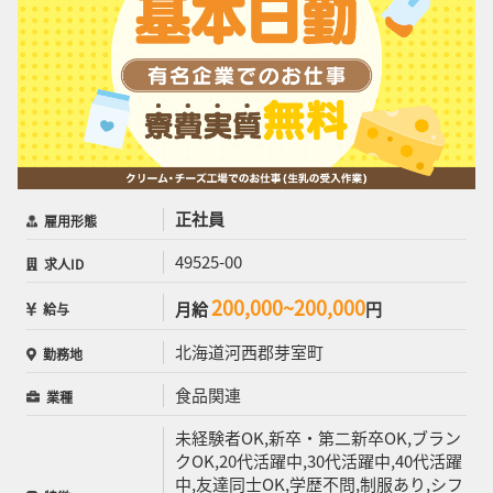
正社員
雇用形態
49525-00
求人ID
200,000~200,000
月給
円
給与
北海道河西郡芽室町
勤務地
食品関連
業種
未経験者OK,新卒・第二新卒OK,ブラン
クOK,20代活躍中,30代活躍中,40代活躍
中,友達同士OK,学歴不問,制服あり,シフ