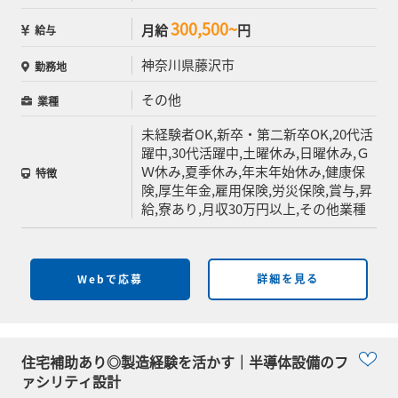
300,500~
月給
円
給与
神奈川県藤沢市
勤務地
その他
業種
未経験者OK,新卒・第二新卒OK,20代活
躍中,30代活躍中,土曜休み,日曜休み,Ｇ
Ｗ休み,夏季休み,年末年始休み,健康保
特徴
険,厚生年金,雇用保険,労災保険,賞与,昇
給,寮あり,月収30万円以上,その他業種
Webで応募
詳細を見る
住宅補助あり◎製造経験を活かす｜半導体設備のフ
ァシリティ設計