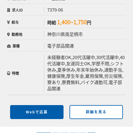
7379-06
求人ID
1,400~1,750
時給
円
給与
神奈川県南足柄市
勤務地
電子部品関連
業種
未経験者OK,20代活躍中,30代活躍中,40
代活躍中,友達同士OK,学歴不問,シフト
休み,夏季休み,年末年始休み,通勤手当,
特徴
健康保険,厚生年金,雇用保険,労災保険,
寮あり,寮費無料,バイク通勤可,電子部
品関連
Webで応募
詳細を見る