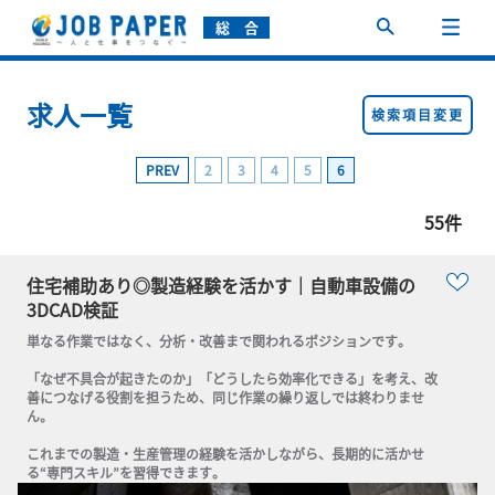
総 合
求人一覧
検索項目変更
PREV
2
3
4
5
6
55件
住宅補助あり◎製造経験を活かす｜自動車設備の
3DCAD検証
単なる作業ではなく、分析・改善まで関われるポジションです。

「なぜ不具合が起きたのか」「どうしたら効率化できる」を考え、改
善につなげる役割を担うため、同じ作業の繰り返しでは終わりませ
ん。

これまでの製造・生産管理の経験を活かしながら、長期的に活かせ
る“専門スキル”を習得できます。