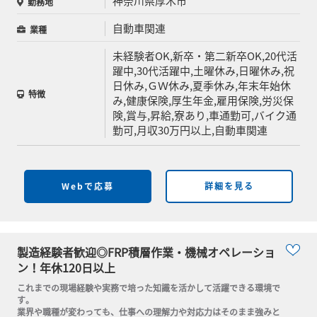
神奈川県厚木市
勤務地
自動車関連
業種
未経験者OK,新卒・第二新卒OK,20代活
躍中,30代活躍中,土曜休み,日曜休み,祝
日休み,ＧＷ休み,夏季休み,年末年始休
特徴
み,健康保険,厚生年金,雇用保険,労災保
険,賞与,昇給,寮あり,車通勤可,バイク通
勤可,月収30万円以上,自動車関連
Webで応募
詳細を見る
製造経験者歓迎◎FRP積層作業・機械オペレーショ
ン！年休120日以上
これまでの現場経験や実務で培った知識を活かして活躍できる環境で
す。

業界や職種が変わっても、仕事への理解力や対応力はそのまま強みと