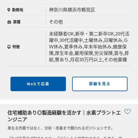
神奈川県横浜市鶴見区
勤務地
その他
業種
未経験者OK,新卒・第二新卒OK,20代活
躍中,30代活躍中,土曜休み,日曜休み,Ｇ
Ｗ休み,夏季休み,年末年始休み,健康保
特徴
険,厚生年金,雇用保険,労災保険,賞与,昇
給,寮あり,月収30万円以上,その他業種
Webで応募
詳細を見る
住宅補助あり◎製造経験を活かす｜水素プラントエ
ンジニア
単なる作業ではなく、分析・改善まで関われるポジションです。
