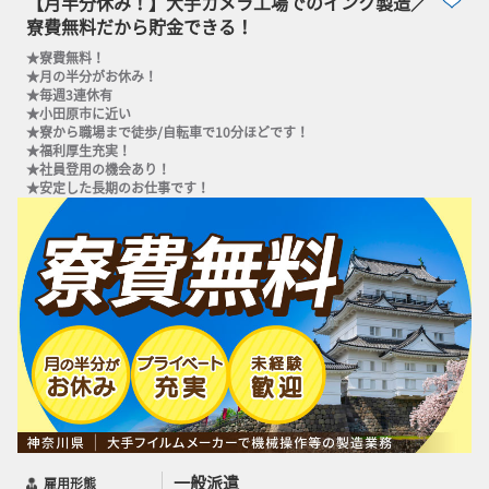
【月半分休み！】大手カメラ工場でのインク製造／
寮費無料だから貯金できる！
★寮費無料！ 

★月の半分がお休み！ 

★毎週3連休有 

★小田原市に近い 

★寮から職場まで徒歩/自転車で10分ほどです！ 

★福利厚生充実！ 

★社員登用の機会あり！ 

★安定した長期のお仕事です！
一般派遣
雇用形態