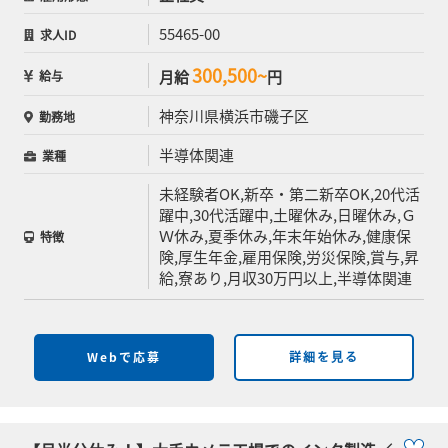
55465-00
求人ID
300,500~
月給
円
給与
神奈川県横浜市磯子区
勤務地
半導体関連
業種
未経験者OK,新卒・第二新卒OK,20代活
躍中,30代活躍中,土曜休み,日曜休み,Ｇ
Ｗ休み,夏季休み,年末年始休み,健康保
特徴
険,厚生年金,雇用保険,労災保険,賞与,昇
給,寮あり,月収30万円以上,半導体関連
Webで応募
詳細を見る