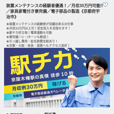
装置メンテナンスの経験者優遇！／月収30万円可能!!
／家具家電付き寮完備／電子部品の製造《京都府宇
治市》
★装置メンテナンスの経験者が活躍出来るお仕事

★月収30万円以上可！安定収入を目指せます！

★駅チカ好立地！電車通勤も可能

★寮完備！U・Iターンも歓迎！

★引っ越し費用・赴任旅費支給あり！

★京都・大阪・奈良・滋賀へもアクセス良好！