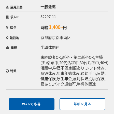
一般派遣
雇用形態
52297-11
求人ID
1,400~
時給
円
給与
京都府京都市南区
勤務地
半導体関連
業種
未経験者OK,新卒・第二新卒OK,主婦
(夫)活躍中,20代活躍中,30代活躍中,40代
活躍中,学歴不問,制服あり,シフト休み,
特徴
ＧＷ休み,年末年始休み,通勤手当,日勤,
健康保険,厚生年金,雇用保険,労災保険,
寮あり,バイク通勤可,半導体関連
Webで応募
詳細を見る