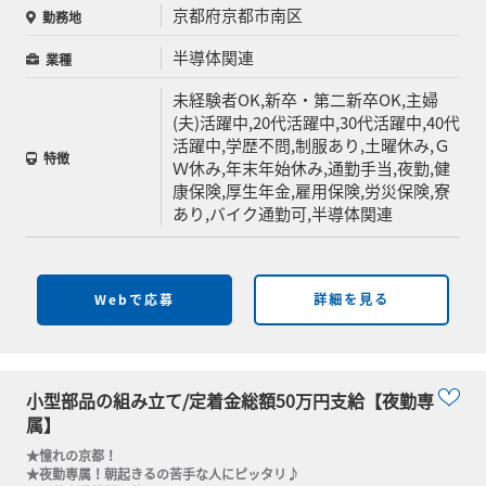
京都府京都市南区
勤務地
半導体関連
業種
未経験者OK,新卒・第二新卒OK,主婦
(夫)活躍中,20代活躍中,30代活躍中,40代
活躍中,学歴不問,制服あり,土曜休み,Ｇ
特徴
Ｗ休み,年末年始休み,通勤手当,夜勤,健
康保険,厚生年金,雇用保険,労災保険,寮
あり,バイク通勤可,半導体関連
Webで応募
詳細を見る
小型部品の組み立て/定着金総額50万円支給【夜勤専
属】
★憧れの京都！

★夜勤専属！朝起きるの苦手な人にピッタリ♪
