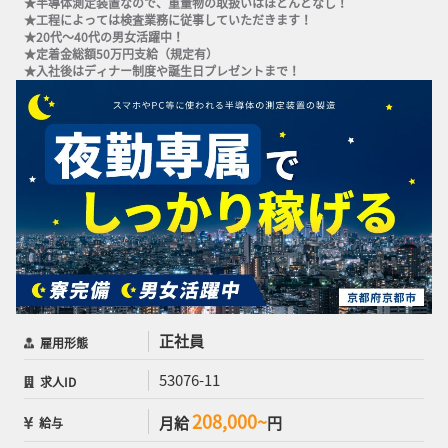
★半導体測定装置なので、重量物の取扱いはほとんどなし！

★工程によっては検査業務に従事していただきます！

★20代～40代の男女活躍中！

★定着金総額50万円支給（規定有）

★入社後はディナー制度や誕生日プレゼントまで！
正社員
雇用形態
53076-11
求人ID
208,000~
月給
円
給与