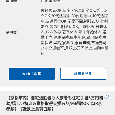
自動車関連
業種
未経験者OK,新卒・第二新卒OK,ブラン
クOK,20代活躍中,30代活躍中,40代活躍
中,友達同士OK,学歴不問,制服あり,社割
あり,髪の毛明るめOK,土曜休み,日曜休
み,ＧＷ休み,夏季休み,年末年始休み,通
特徴
勤手当,健康保険,厚生年金,雇用保険,労
災保険,昇給,寮あり,寮費無料,車通勤可,
バイク通勤可,月収25万円以上,自動車関
連
Webで応募
詳細を見る
【京都市内】自宅通勤者も入寮者も住宅手当3万円補
助/嬉しい特典＆資格取得支援あり/未経験OK《JR京
都駅》《近鉄上鳥羽口駅》