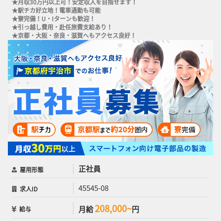
★月収30万円以上可！安定収入を目指せます！

★駅チカ好立地！電車通勤も可能

★寮完備！U・Iターンも歓迎！

★引っ越し費用・赴任旅費支給あり！

★京都・大阪・奈良・滋賀へもアクセス良好！
正社員
雇用形態
45545-08
求人ID
208,000~
月給
円
給与