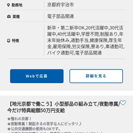
京都府宇治市
勤務地
電子部品関連
業種
新卒・第二新卒OK,20代活躍中,30代活
躍中,40代活躍中,学歴不問,制服あり,年
末年始休み,通勤手当,健康保険,厚生年
特徴
金,雇用保険,労災保険,寮あり,車通勤可,
バイク通勤可,電子部品関連
Webで応募
詳細を見る
【地元京都で働こう】小型部品の組み立て/夜勤専属/
今だけ特典総額50万円支給
★憧れの京都！

★夜勤専属！朝起きるの苦手な人にピッタリ♪

★公共交通機関の使用もOKです。
