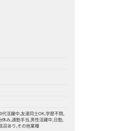
50代活躍中,友達同士OK,学歴不問,
休み,通勤手当,男性活躍中,日勤,
,送迎あり,その他業種