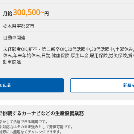
300,500~
月給
円
栃木県宇都宮市
自動車関連
未経験者OK,新卒・第二新卒OK,20代活躍中,30代活躍中,土曜休み
休み,年末年始休み,日勤,健康保険,厚生年金,雇用保険,労災保険,賞与
動車関連
bで応募
詳細
で挑戦するカーナビなどの生産設備業務
活かして活躍できる環境です。

や対応力はそのまま強みとして発揮可能です。

分野にも無理なくチャレンジできます。