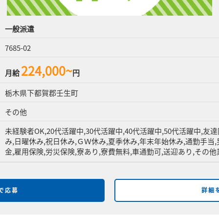
一般派遣
7685-02
224,000~
月給
円
栃木県下都賀郡壬生町
その他
未経験者OK,20代活躍中,30代活躍中,40代活躍中,50代活躍中,友
み,日曜休み,祝日休み,ＧＷ休み,夏季休み,年末年始休み,通勤手当,
金,雇用保険,労災保険,寮あり,寮費無料,車通勤可,送迎あり,その他
bで応募
詳細