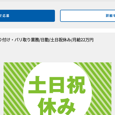
bで応募
詳細
付け・バリ取り業務/日勤/土日祝休み/月給22万円