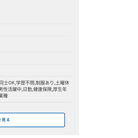
達同士OK,学歴不問,制服あり,土曜休
男性活躍中,日勤,健康保険,厚生年
業種
を見る