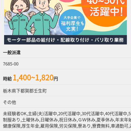
一般派遣
7685-00
1,400~1,820
時給
円
栃木県下都賀郡壬生町
その他
未経験者OK,主婦(夫)活躍中,20代活躍中,30代活躍中,40代活躍中,
制服あり,土曜休み,日曜休み,祝日休み,ＧＷ休み,夏季休み,年末年始
健康保険,厚生年金,雇用保険,労災保険,寮あり,寮費無料,車通勤可