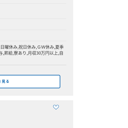
,日曜休み,祝日休み,ＧＷ休み,夏季
,昇給,寮あり,月収30万円以上,自
を見る