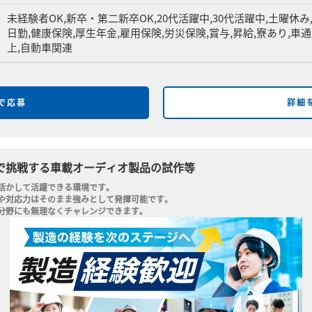
未経験者OK,新卒・第二新卒OK,20代活躍中,30代活躍中,土曜休み
日勤,健康保険,厚生年金,雇用保険,労災保険,賞与,昇給,寮あり,車
上,自動車関連
bで応募
詳細
で挑戦する車載オーディオ製品の試作等
活かして活躍できる環境です。

や対応力はそのまま強みとして発揮可能です。

分野にも無理なくチャレンジできます。