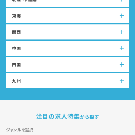
東京
神奈川
千葉
埼玉
茨城
群馬
栃木
九州・沖縄エリア
東海
石川
富山
福井
新潟
長野
山梨
関西
福岡
佐賀
長崎
大分
宮崎
熊本
鹿児島
愛知
岐阜
三重
静岡
沖縄
中国
大阪
京都
兵庫
奈良
滋賀
和歌山
四国
広島
岡山
鳥取
島根
山口
九州
愛媛
香川
高知
徳島
福岡
佐賀
長崎
大分
宮崎
熊本
鹿児島
沖縄
注目の求人特集
から探す
ジャンルを選択