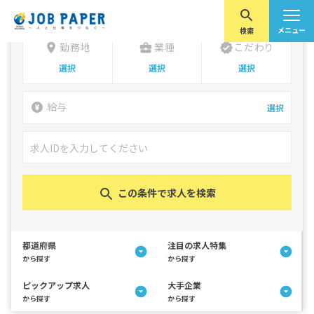
こだわりを選択
勤務地を選択
業種を選択
給与を選択
メニュー
検索
勤務地
業種
こだわり
全国
こだわらない
こだわらない
未選択
時給
日給
販売業
未経験者OK
月給
選択
選択
選択
トップ
こだわり条件
接客業
男性活躍中
オフィスワーク
女性活躍中
都道府県
注目の求人特集
円〜
軽作業
友達同士OK
管理系職種
カップルOK
ピックアップ求人
大手企業
給与
選択
自動車関連
20代活躍中
半導体関連
30代活躍中
JOB PAPERとは？
北海道・東北エリア
円
電子部品関連
40代活躍中
物流・倉庫関連
50代活躍中
食品関連
寮あり
住宅関連
車通勤可
お問い合わせ
精密機械関連
バイク通勤可
金属・機械加工関連
送迎あり
北海道
青森
秋田
岩手
山形
宮城
福島
化学・医療関連
服装自由
製紙・パルプ関連
制服あり
電気関連
社割あり
その他
ネイルOK
この条件で求人を検索
WORLD CONNECT
関東エリア
髪の毛明るめOK
副業・WワークOK
会員登録
ログイン
キャンペーン
その他
東京
神奈川
千葉
埼玉
茨城
群馬
栃木
都道府県
注目の求人特集
4つのジャンルから希望の求人が見つかる
から探す
から探す
北陸・甲信越エリア
ピックアップ求人
大手企業
から探す
から探す