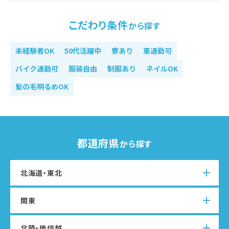
石川
富山
福井
新潟
長野
山梨
こだわり条件
から探す
東海エリア
未経験者OK
50代活躍中
寮あり
車通勤可
愛知
岐阜
三重
静岡
バイク通勤可
服装自由
制服あり
ネイルOK
関西エリア
髪の毛明るめOK
大阪
京都
兵庫
奈良
滋賀
和歌山
都道府県
中国エリア
から探す
広島
岡山
鳥取
島根
山口
北海道・東北
四国エリア
関東
北海道
青森
秋田
岩手
山形
宮城
福島
愛媛
香川
高知
徳島
北陸・甲信越